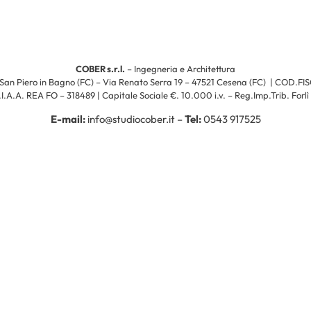
COBER s.r.l.
– Ingegneria e Architettura
21 San Piero in Bagno (FC) – Via Renato Serra 19 – 47521 Cesena (FC) | COD.F
.I.A.A. REA FO – 318489 | Capitale Sociale €. 10.000 i.v. – Reg.Imp.Trib. Forlì
E-mail:
info@studiocober.it –
Tel:
0543 917525