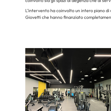
coinvolto sia gli spazi di degenza che di serv
L’intervento ha coinvolto un intero piano di
Giovetti che hanno finanziato completament